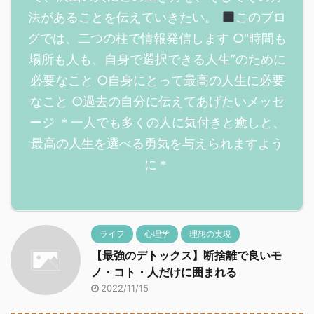
法があることを伝えていきたい。
このブロ
グでは、二つの柱で情報発信します ○"時間も
場所も人も、自身で選択できる人生”のために
必要なこと ○自身にとって最高の人生に必要
なこと ○過去の自分に伝えてあげたいメッセ
ージ ＊一人でも多くの人に気付きと癒しと、
最高の人生を選べる勇気を与えられますよう
に＊
ライフ
心理学
理想の実現
【最強のデトックス】断捨離で良いモ
ノ・コト・人だけに囲まれる
2022/11/15