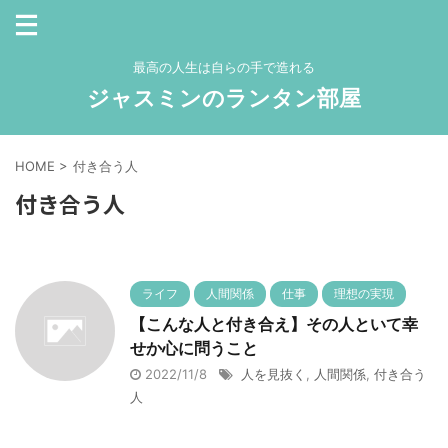
最高の人生は自らの手で造れる
ジャスミンのランタン部屋
HOME
>
付き合う人
付き合う人
ライフ
人間関係
仕事
理想の実現
【こんな人と付き合え】その人といて幸
せか心に問うこと
2022/11/8
人を見抜く
,
人間関係
,
付き合う
人