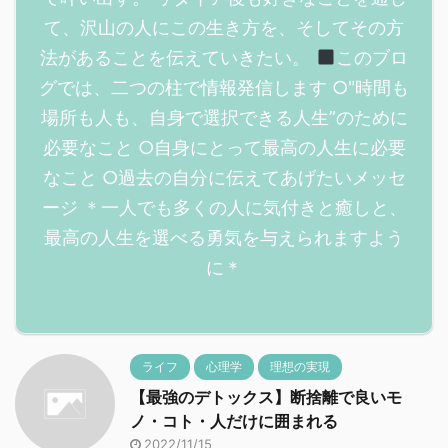
て、沢山の人にこの生き方を、そしてその方
法があることを伝えていきたい。
このブロ
グでは、二つの柱で情報発信します ○"時間も
場所も人も、自身で選択できる人生”のために
必要なこと ○自身にとって最高の人生に必要
なこと ○過去の自分に伝えてあげたいメッセ
ージ ＊一人でも多くの人に気付きと癒しと、
最高の人生を選べる勇気を与えられますよう
に＊
ライフ
心理学
理想の実現
【最強のデトックス】断捨離で良いモ
ノ・コト・人だけに囲まれる
2022/11/15