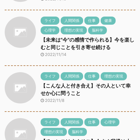
ライフ
人間関係
仕事
健康
心理学
理想の実現
脳科学
【未来は"今"の感情で作られる】今を楽し
むと同じことを引き寄せ続ける
2022/11/14
ライフ
人間関係
仕事
理想の実現
【こんな人と付き合え】その人といて幸
せか心に問うこと
2022/11/8
ライフ
人間関係
仕事
心理学
理想の実現
脳科学