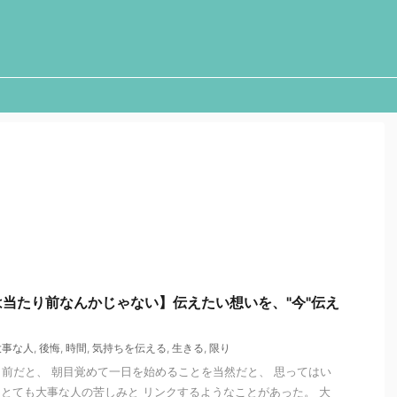
当たり前なんかじゃない】伝えたい想いを、"今"伝え
大事な人
,
後悔
,
時間
,
気持ちを伝える
,
生きる
,
限り
前だと、 朝目覚めて一日を始めることを当然だと、 思ってはい
とても大事な人の苦しみと リンクするようなことがあった。 大