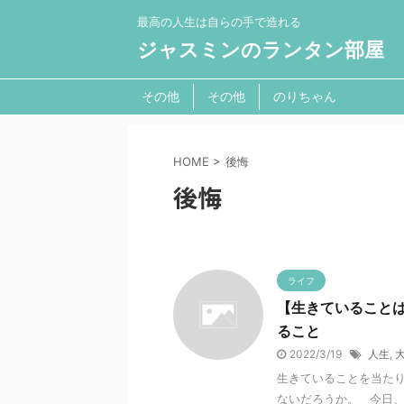
最高の人生は自らの手で造れる
ジャスミンのランタン部屋
その他
その他
のりちゃん
HOME
>
後悔
後悔
ライフ
【生きていることは
ること
2022/3/19
人生
,
生きていることを当たり
ないだろうか。 今日、