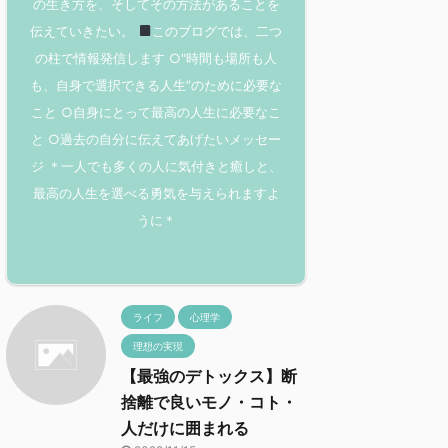
の生き方を、そしてその方法があることを
伝えていきたい。
このブログでは、二つ
の柱で情報発信します ○"時間も場所も人
も、自身で選択できる人生”のために必要な
こと ○自身にとって最高の人生に必要なこ
と ○過去の自分に伝えてあげたいメッセー
ジ ＊一人でも多くの人に気付きと癒しと、
最高の人生を選べる勇気を与えられますよ
うに＊
ライフ
心理学
理想の実現
【最強のデトックス】断
捨離で良いモノ・コト・
人だけに囲まれる