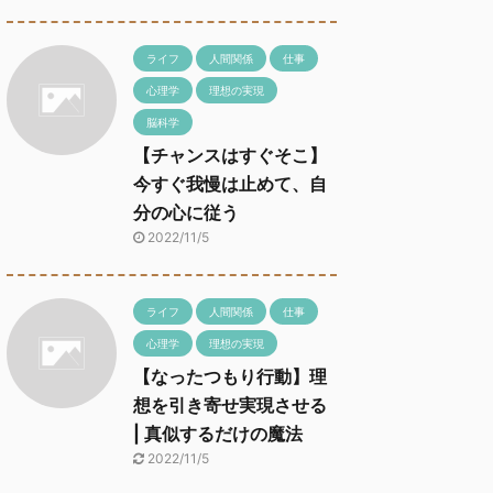
ライフ
人間関係
仕事
心理学
理想の実現
脳科学
【チャンスはすぐそこ】
今すぐ我慢は止めて、自
分の心に従う
2022/11/5
ライフ
人間関係
仕事
心理学
理想の実現
【なったつもり行動】理
想を引き寄せ実現させる
| 真似するだけの魔法
2022/11/5