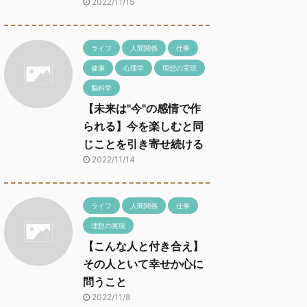
2022/11/15
ライフ
人間関係
仕事
健康
心理学
理想の実現
脳科学
【未来は"今"の感情で作
られる】今を楽しむと同
じことを引き寄せ続ける
2022/11/14
ライフ
人間関係
仕事
理想の実現
【こんな人と付き合え】
その人といて幸せか心に
問うこと
2022/11/8