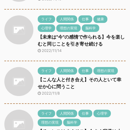
ライフ
人間関係
仕事
健康
心理学
理想の実現
脳科学
【未来は"今"の感情で作られる】今を楽し
むと同じことを引き寄せ続ける
2022/11/14
ライフ
人間関係
仕事
理想の実現
【こんな人と付き合え】その人といて幸
せか心に問うこと
2022/11/8
ライフ
人間関係
仕事
心理学
理想の実現
脳科学