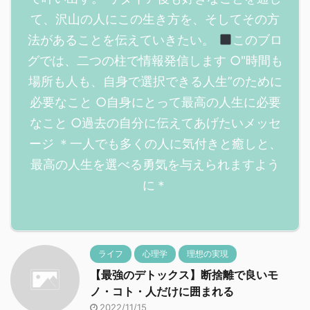
て、沢山の人にこの生き方を、そしてその方
法があることを伝えていきたい。
このブロ
グでは、二つの柱で情報発信します ○"時間も
場所も人も、自身で選択できる人生”のために
必要なこと ○自身にとって最高の人生に必要
なこと ○過去の自分に伝えてあげたいメッセ
ージ ＊一人でも多くの人に気付きと癒しと、
最高の人生を選べる勇気を与えられますよう
に＊
ライフ
心理学
理想の実現
【最強のデトックス】断捨離で良いモ
ノ・コト・人だけに囲まれる
2022/11/15