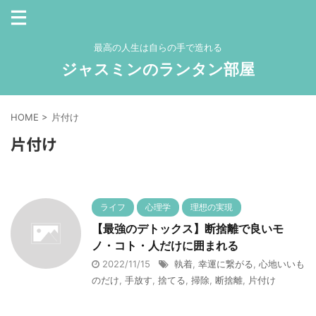
最高の人生は自らの手で造れる
ジャスミンのランタン部屋
HOME
>
片付け
片付け
ライフ
心理学
理想の実現
【最強のデトックス】断捨離で良いモ
ノ・コト・人だけに囲まれる
2022/11/15
執着
,
幸運に繋がる
,
心地いいも
のだけ
,
手放す
,
捨てる
,
掃除
,
断捨離
,
片付け