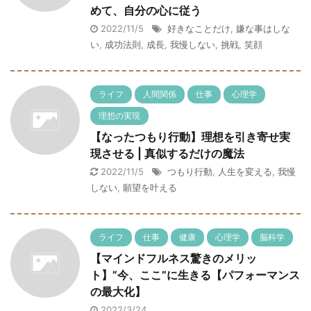
めて、自分の心に従う
2022/11/5
好きなことだけ
,
嫌な事はしな
い
,
成功法則
,
成長
,
我慢しない
,
挑戦
,
笑顔
ライフ
人間関係
仕事
心理学
理想の実現
【なったつもり行動】理想を引き寄せ実
現させる | 真似するだけの魔法
2022/11/5
つもり行動
,
人生を変える
,
我慢
しない
,
願望を叶える
ライフ
仕事
健康
心理学
脳科学
【マインドフルネス驚きのメリッ
ト】”今、ここ”に生きる【パフォーマンス
の最大化】
2022/3/24