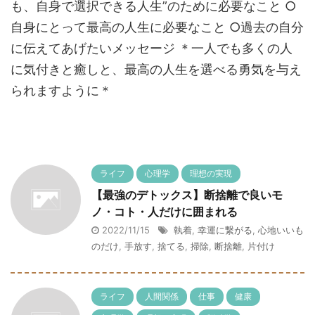
も、自身で選択できる人生”のために必要なこと ○
自身にとって最高の人生に必要なこと ○過去の自分
に伝えてあげたいメッセージ ＊一人でも多くの人
に気付きと癒しと、最高の人生を選べる勇気を与え
られますように＊
ライフ
心理学
理想の実現
【最強のデトックス】断捨離で良いモ
ノ・コト・人だけに囲まれる
2022/11/15
執着
,
幸運に繋がる
,
心地いいも
のだけ
,
手放す
,
捨てる
,
掃除
,
断捨離
,
片付け
ライフ
人間関係
仕事
健康