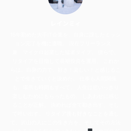
レインミィ
15年勤めた大手IT企業を、自身に課したミッシ
ョン完了を機に退職。 現在フリーランス
兼 マイクロ起業した猛者タイプ。 傍らで、
リタイアを目指して長期投資を運用。 これか
らは、自身の力で、好き！楽しい！と感じるこ
とで生きていくと決めた。 仕事も人間関係
も、場所も時間もすべて。 人生は思いっきり
楽しむためにもらったもの。 しあわせに感じ
ることが正解。 決めれば全て動き出す、そし
て叶い出す。 リタイア後も好きなことを通し
て、沢山の人にこの生き方を、そしてその方法