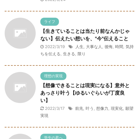
ライフ
【生きていることは当たり前なんかじゃ
ない】伝えたい想いを、"今"伝えること
2022/3/19
人生
,
大事な人
,
後悔
,
時間
,
気持
ちを伝える
,
生きる
,
限り
理想の実現
【想像できることは現実になる】意外と
あっさり叶う【ゆるいぐらいが丁度良
い】
2022/3/17
前兆
,
叶う
,
想像力
,
現実化
,
願望
実現
学生の君へ