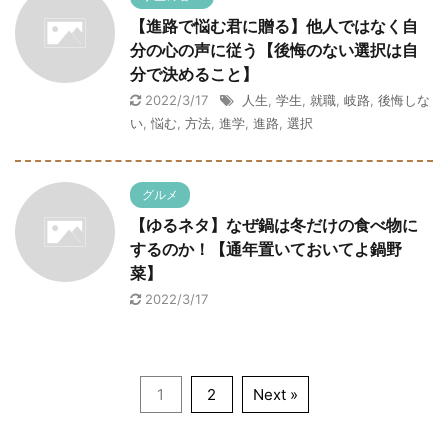
【進路で悩む君に贈る】他人ではなく自
分の心の声に従う【後悔のない選択は自
分で決めること】
2022/3/17
人生
,
学生
,
就職
,
岐路
,
後悔しな
い
,
悩む
,
方法
,
進学
,
進路
,
選択
グルメ
【ゆるネタ】なぜ鍋は冬だけの食べ物に
するのか！【通年置いておいてよ鍋野
菜】
2022/3/17
1
2
Next »