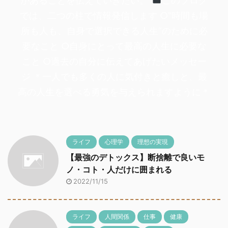
があることを伝えていきたい。
このブログ
では、二つの柱で情報発信します ○"時間も場
所も人も、自身で選択できる人生”のために必
要なこと ○自身にとって最高の人生に必要な
こと ○過去の自分に伝えてあげたいメッセー
ジ ＊一人でも多くの人に気付きと癒しと、最
高の人生を選べる勇気を与えられますように＊
ライフ
心理学
理想の実現
【最強のデトックス】断捨離で良いモ
ノ・コト・人だけに囲まれる
2022/11/15
ライフ
人間関係
仕事
健康