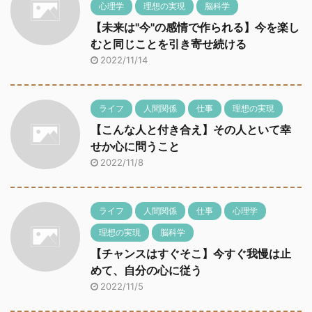
心理学
理想の実現
脳科学
【未来は"今"の感情で作られる】今を楽し
むと同じことを引き寄せ続ける
2022/11/14
ライフ
人間関係
仕事
理想の実現
【こんな人と付き合え】その人といて幸
せか心に問うこと
2022/11/8
ライフ
人間関係
仕事
心理学
理想の実現
脳科学
【チャンスはすぐそこ】今すぐ我慢は止
めて、自分の心に従う
2022/11/5