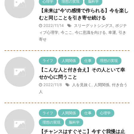
心理学
理想の実現
脳科学
【未来は"今"の感情で作られる】今を楽し
むと同じことを引き寄せ続ける
2022/11/14
スリーグットシングス
,
ポジテ
ィブ心理学
,
今ここ
,
今に意識を向ける
,
幸運
,
引き
寄せ
ライフ
人間関係
仕事
理想の実現
【こんな人と付き合え】その人といて幸
せか心に問うこと
2022/11/8
人を見抜く
,
人間関係
,
付き合う
人
ライフ
人間関係
仕事
心理学
理想の実現
脳科学
【チャンスはすぐそこ】今すぐ我慢は止